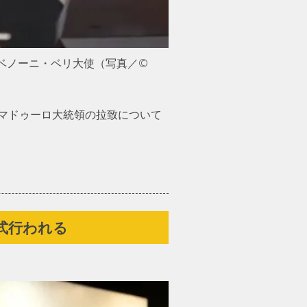
のベノーニ・ベリ大使（写真／©
マドゥーロ大統領の拉致について
式行われる