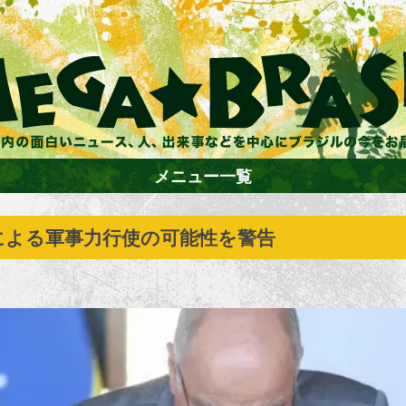
メニュー一覧
による軍事力行使の可能性を警告
ホーム
ファション
エンターテイメント
グルメ