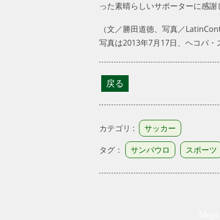
った素晴らしいサポーターに感謝し
（文／勝田道徳、写真／LatinConten
写真は2013年7月17日、ヘコパ
カテゴリ :
サッカー
タグ：
サンパウロ
スポーツ
Mega