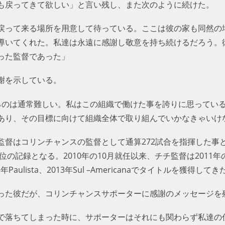
も戻ってきて欲しい」と言い残し、また次のように続けた。
戻って来る場所を用意して待っている。ここは彼の家も同然の
導いてくれた。私達は永遠に感謝し敬意を持ち続けるだろう。
った監督であった」
謝を示している。
るのは通常難しい。私はこの組織で働けた事を誇りに思ってい
あり、その目標に向けて組織全体で取り組んでいかなきゃいけ
監督はコリンチャンスの監督として通算272試合を指揮した事
記録となる。2010年の10月就任以来、チチ監督は2011年のBra
Paulista、2013年Sul –Americanaでタイトルを獲得してき
った彼だが、コリンチャンスサポーターに感謝のメッセージを
で落ちてしまった時に、サポーターはそれにも関わらず私達の