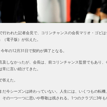
ーで行われた記者会見で、コリンチャンスの会長マリオ・ゴビは
」（電子版）が伝えた。
今年の12月31日で契約が満了となる。
言及しなかったが、会長は、前コリンチャンス監督でもあり、
は常に言い続けてきた。
で答えた。
まだ今シーズンは終わっていない。人生には、いくつもの転機
、その一つ一つに思いや尊敬は残される。1つのクラブに3年も