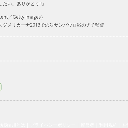
たい。ありがとう!!」
t／Getty Images）
・スダメリカーナ2013での対サンパウロ戦のチチ監督
★Brasilとは
|
プライバシーポリシー
|
運営者
|
利用規約
|
お