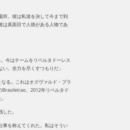
場所。彼は私達を決して今まで到
彼は真面目で人徳がある人物であ
る。今はチームをリベルタドーレス
ない。全力を尽くすつもりだ」
となる。これはオズヴァルド・ブラ
sileirao、2012年リベルタド
た。
残した。
仕事を称えてくれた。私はそうい