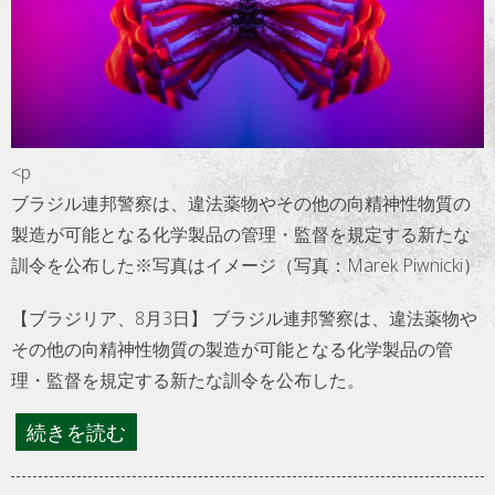
トラベル
サッカー
PEOPLE
<p
ビジネス
ブラジル連邦警察は、違法薬物やその他の向精神性物質の
製造が可能となる化学製品の管理・監督を規定する新たな
コラム
訓令を公布した※写真はイメージ（写真：Marek Piwnicki）
【ブラジリア、8月3日】 ブラジル連邦警察は、違法薬物や
その他の向精神性物質の製造が可能となる化学製品の管
理・監督を規定する新たな訓令を公布した。
続きを読む