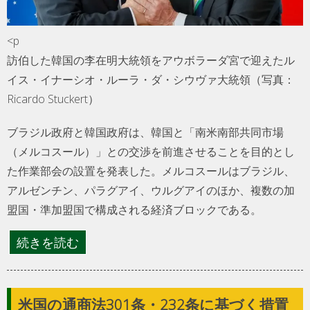
<p
訪伯した韓国の李在明大統領をアウボラーダ宮で迎えたル
イス・イナーシオ・ルーラ・ダ・シウヴァ大統領（写真：
Ricardo Stuckert）
ブラジル政府と韓国政府は、韓国と「南米南部共同市場
（メルコスール）」との交渉を前進させることを目的とし
た作業部会の設置を発表した。メルコスールはブラジル、
アルゼンチン、パラグアイ、ウルグアイのほか、複数の加
盟国・準加盟国で構成される経済ブロックである。
続きを読む
米国の通商法301条・232条に基づく措置