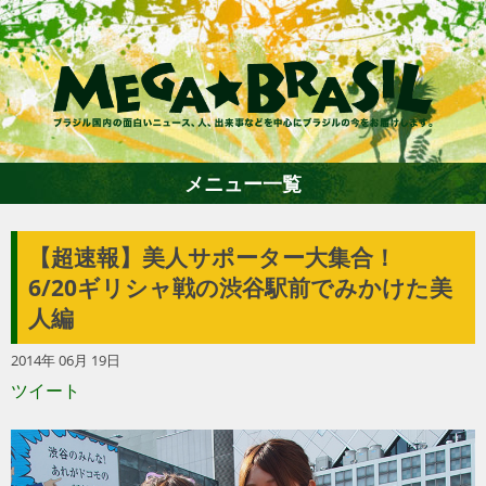
メニュー一覧
【超速報】美人サポーター大集合！
ホーム
6/20ギリシャ戦の渋谷駅前でみかけた美
人編
ファション
2014年 06月 19日
ツイート
エンターテイメント
グルメ