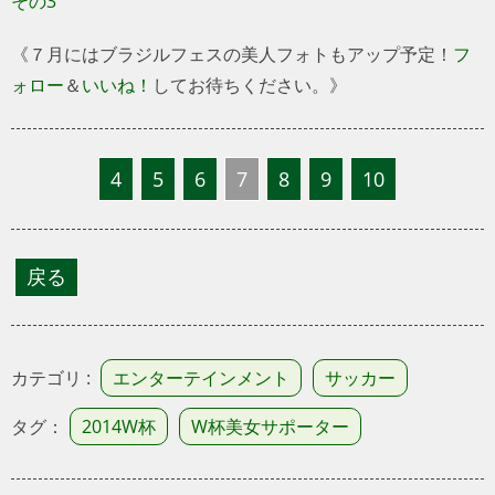
その3
《７月にはブラジルフェスの美人フォトもアップ予定！
フ
ォロー
＆
いいね！
してお待ちください。》
4
5
6
7
8
9
10
カテゴリ :
エンターテインメント
サッカー
タグ：
2014W杯
W杯美女サポーター