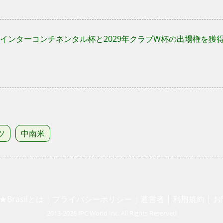
インターコンチネンタル杯と2029年クラブW杯の出場権を獲
ツ
中南米
a★Brasilとは
|
プライバシーポリシー
|
運営者
|
利用規約
|
お
2013-2026 IPC World Inc. All Rights Reserved