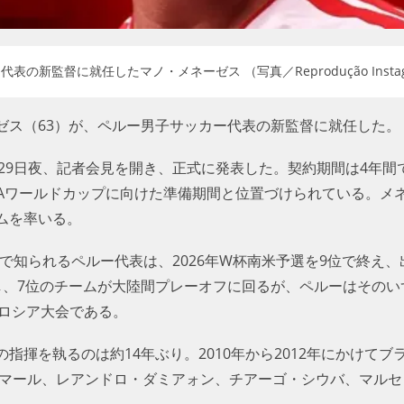
の新監督に就任したマノ・メネーゼス （写真／Reprodução Instagram
ゼス（63）が、ペルー男子サッカー代表の新監督に就任した。
月29日夜、記者会見を開き、正式に発表した。契約期間は4年
FIFAワールドカップに向けた準備期間と位置づけられている。
ームを率いる。
愛称で知られるペルー代表は、2026年W杯南米予選を9位で終
し、7位のチームが大陸間プレーオフに回るが、ペルーはそのい
年ロシア大会である。
指揮を執るのは約14年ぶり。2010年から2012年にかけて
イマール、レアンドロ・ダミアォン、チアーゴ・シウバ、マルセロ