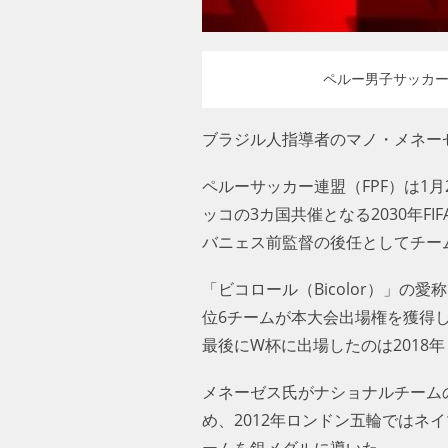
ペルー男子サッカー代表
ブラジル人指導者のマノ・メネー
ペルーサッカー連盟（FPF）は1
ッコの3カ国共催となる2030年
イバニェス前監督の後任としてチ
「ビコロール（Bicolor）」の
位6チームが本大会出場権を獲得
最後にW杯に出場したのは2018
メネーゼス氏がナショナルチームの
め、2012年ロンドン五輪ではネ
ームを銀メダルに導いた。