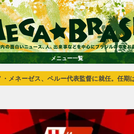
メニュー一覧
ノ・メネーゼス、ペルー代表監督に就任。任期は
ホーム
ファション
エンターテイメント
グルメ