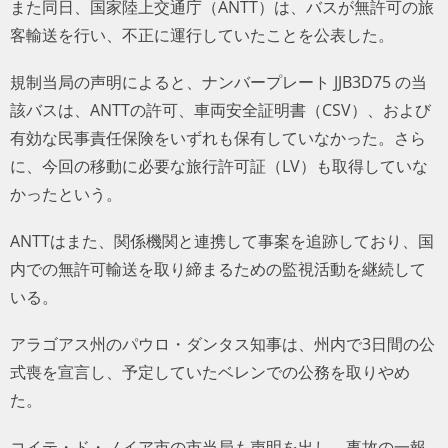
また同日、国家陸上交通庁（ANTT）は、バスが無許可の旅
客輸送を行い、不正に運行していたことを公表した。
規制当局の声明によると、ナンバープレート JJB3D75 の当
該バスは、ANTTの許可、車両安全証明書（CSV）、および
有効な民事責任保険をいずれも保有していなかった。さら
に、今回の移動に必要な旅行許可証（LV）も取得していな
かったという。
ANTTはまた、関係機関と連携して事案を追跡しており、国
内での無許可輸送を取り締まるための監視活動を継続して
いる。
アラゴアス州のパウロ・ダンタス知事は、州内で3日間の公
式喪を宣言し、予定していたベレンでの公務を取りやめ
た。
コイテ・ド・ノイア市の市当局も声明を出し、事故の一報