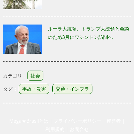
ルーラ大統領、トランプ大統領と会談
のため3月にワシントン訪問へ
カテゴリ :
社会
タグ：
事故・災害
交通・インフラ
Mega★Brasilとは
|
プライバシーポリシー
|
運営者
|
利用規約
|
お問合せ