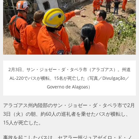
トラベル
サッカー
PEOPLE
ビジネス
2月3日、サン・ジョゼー・ダ・タペラ市（アラゴアス）。州道
コラム
AL-220でバスが横転、15名が死亡した（写真／Divulgação／
Governo de Alagoas）
アラゴアス州内陸部のサン・ジョゼー・ダ・タペラ市で2月
3日（火）の朝、約60人の巡礼者を乗せたバスが横転し、
15人が死亡した。
事故を起こしたバスは、セアラー州ジュアゼイロ・ド・ノ