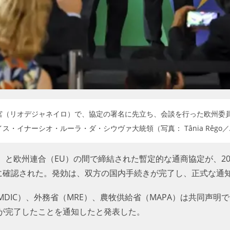
ー宮（リオデジャネイロ）で、協定の署名に先立ち、会談を行った欧州委
・イナーシオ・ルーラ・ダ・シウヴァ大統領（写真： Tânia Rêgo／Agênc
と欧州連合（EU）の間で締結された暫定的な通商協定が、20
火）に確認された。発効は、双方の国内手続きが完了し、正式な
DIC）、外務省（MRE）、農牧供給省（MAPA）は共同声明で
が完了したことを通知したと発表した。