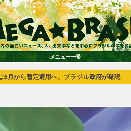
メニュー一覧
は5月から暫定適用へ、ブラジル政府が確認
ホーム
ファション
エンターテイメント
グルメ