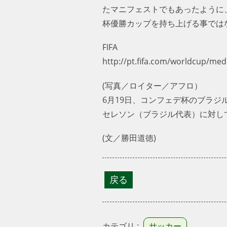
たマニフェストでもあったように
杯優勝カップを持ち上げる事では
FIFA
http://pt.fifa.com/worldcup/me
(写真／ロイター／アフロ）
6月19日、コンフェデ杯のブラ
セレソン（ブラジル代表）に対し
(文／勝田道徳)
カテゴリ :
サッカー