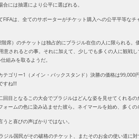
場合には抽選により公平に選ばれる。
てFIFAは、全てのサポーターがチケット購入への公平平等な
裏2階席）のチケットは独占的にブラジル在住の人に限られる。
は用意されるとの事。それに加えて、少しでも多くの人に観戦し
い仕組みを取るようだ。
テゴリー1（メイン・バックスタンド）決勝の価格は99,000円
ね!!!
二回目となるこの大会でブラジルはどんな姿を見せてくれるのだ
フォームの色に染み込ませた彼ら。ネイマールを始め、多くの
言うと喜びの声ばかりではない。
ブラジル国民がその破格のチケット、またそのお金の使い道に対