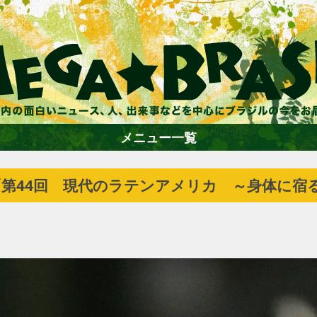
メニュー一覧
「第44回 現代のラテンアメリカ ～身体に宿
ホーム
ファション
エンターテイメント
グルメ