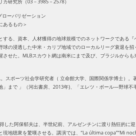
研究所（03－3985－2578）
グローバリゼーション
にあるもの＞
とする、資本、人材獲得の地球規模でのネットワークである『
野球の浸透した中米・カリブ地域でのローカルリーグ衰退を招
醒させた。MLBスカウト網は南米にまで及び、ブラジルからも
まれ。スポーツ社会学研究者（ 立命館大学、国際関係学博士）。
」まで 」（河出書房、2013年)、「エレツ・ボール―野球
習得した阿保郁夫は、半世紀前、アルゼンチンに渡り熱狂的に
嘆させる。講演では、“La última copa”“Mi noche triste