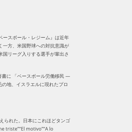
ベースボール・レジーム』は近年
く一方、米国野球への対抗意識が
米国リーグ入りする選手が輩出さ
著書に 「ベースボール労働移民 ―
不毛の地、イスラエルに現れたプロ
迎えられた。日本にこれほどタンゴ
”“El motivo”“A lo