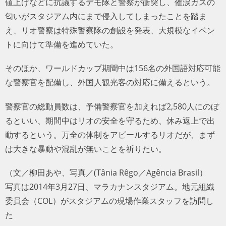
値上げなどに抗議するデモ隊と警察が衝突し、催涙ガスの
匂いがスタジアム内にまで侵入してしまったことを踏ま
え、リオ警察は特殊警察隊の創設を発表、大規模なイベン
トに向けて準備を進めていた。
そのほか、ワールドカップ期間中は156名の外国語対応可能
な警察官を配備し、外国人観光客の対応に備えるという。
警察官の総動員数は、予備警察官を加えれば2,580人にのぼ
るといい、期間中はリオの安全を守るため、休み返上で出
動するという。万全の体制をアピールするリオだが、まず
は大きな暴動や混乱が無いことを祈りたい。
（文／柳田あや、写真／(Tânia Rêgo／Agência Brasil）
写真は2014年3月27日、マラカナンスタジアム。地元組織
委員会（COL）がスタジアムの現場作業スタッフを訪問し
た