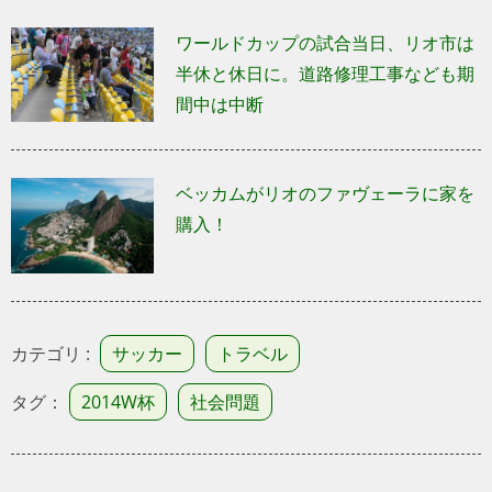
ワールドカップの試合当日、リオ市は
半休と休日に。道路修理工事なども期
間中は中断
ベッカムがリオのファヴェーラに家を
購入！
カテゴリ :
サッカー
トラベル
タグ：
2014W杯
社会問題