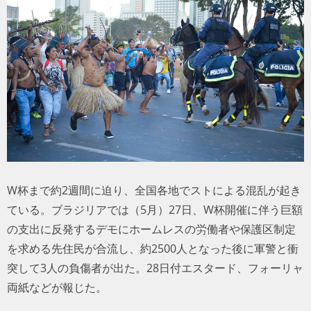
トラベル
サッカー
PEOPLE
ビジネス
コラム
W杯まで約2週間に迫り、全国各地でストによる混乱が起き
ている。ブラジリアでは（5月）27日、W杯開催に伴う巨額
の支出に反発するデモにホームレスの労働者や保護区制定
を求める先住民が合流し、約2500人となった後に軍警と衝
突して3人の負傷者が出た。28日付エスタード、フォーリャ
両紙などが報じた。