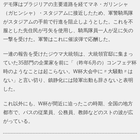
デモ隊はブラジリアの主要道路を経てマネ・ガリンシャ
（ガヒンシャ）・スタジアムに接近したため、軍警騎馬隊
がスタジアムの手前で行進を阻止しようとした。これを不
服とした先住民が弓矢を使用し、騎馬隊員一人が足に矢の
一撃を受けた。軍警はこれに催涙弾で応酬した。
一連の報告を受けたジウマ大統領は、大統領官邸に集まっ
ていた35部門の企業家を前に「（昨年6月の）コンフェデ杯
時のようなことは起こらない。W杯大会中に〃大騒動〃は
ない」と言い切り、鎮静化には陸軍出動も辞さないと表明
した。
これ以外にも、W杯が間近に迫ったこの時期、全国の地方
都市で、バスの従業員、公務員、教師などのストの波が広
がっている。