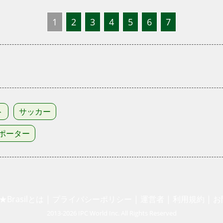
1
2
3
4
5
6
7
ト
サッカー
ポーター
★Brasilとは
|
プライバシーポリシー
|
運営者
|
利用規約
|
お
2013-2026 IPC World Inc. All Rights Reserved