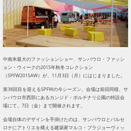
トラベル
サッカー
PEOPLE
ビジネス
中南米最大のファッションショー、サンパウロ・ファッシ
ョン・ウィークの2015年秋冬コレクション
コラム
（SPFW2015AW）が、11月3日（月）にはじまりました。
第38回目を迎えるSPFWの今シーズン。会場は前回同様、サ
ンパウロ市西部にあるカンジド・ポルチナリ公園の特設会
場にて。7日（金）まで開催されます。
会場自体のデザインを手掛けたのは、サンパウロとバルセ
ロナにアトリエを構える建築家マルコ・ブラジョーヴィッ