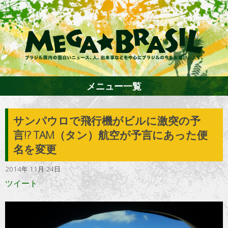
メニュー一覧
サンパウロで飛行機がビルに激突の予
ホーム
言!? TAM（タン）航空が予言にあった便
名を変更
ファション
2014年 11月 24日
ツイート
エンターテイメント
グルメ