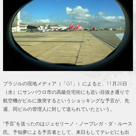
トラベル
サッカー
PEOPLE
ビジネス
コラム
ブラジルの現地メディア（「G1」）によると、11月26日
（水）にサンパウロ市の高級住宅街にも近い目抜き通りで
航空機がビルに激突するというショッキングな予言が、先
週、同ビルの管理人に対して送られていたという。
“予言”を送ったのはジュセリーノ・ノーブレガ・ダ・ルース
氏。予知夢による予言者として、来日もしてテレビにも出