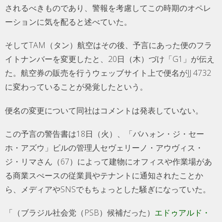
されるべきものであり、警報を考慮してこの時期のオペレ
ーションに気を配ると述べていた。
そしてTAM（タン）航空はその後、予言にあった便のフラ
イトナンバーを変更したと、20日（木）づけ「G1」が伝え
た。航空券の販売を行うウェッブサイト上で便名がJJ 4732
に変わっていることが発覚したという。
便名の変更について同社はコメントは発表していない。
この予言の警告書は18日（火）、「バハォン・ジ・セー
ホ・アズウ」ビルの管理人セヴェリーノ・アウヴィス・
ジ・リマさん（67）によって建物にオフィスや作業場があ
る商業スぺースの従業員やテナントに通知されたことか
ら、メディアやSNSでもちょっとした騒ぎになっていた。
「（ブラジル社会党（PSB）候補だった）
エドゥアルド・