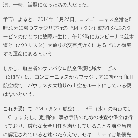
演、一時、話題になったあの人だった。
予言によると、2014年11月26日、コンゴーニャス空港を8
時30分に発つブラジリア行のTAM（タン）航空JJ3720のタ
ービンのひとつに故障が生じ、午前9時にカンピーナス並木
道と（パウリスタ）大通りの交差点近くにあるビルと衝突
する運命にあるという。
しかし、航空省のサンパウロ航空保護地域サービス
（SRPV）は、コンゴーニャスからブラジリアに向かう商用
航空機で、パウリスタ大通りの上空をルートにしている便
はないという。
これを受けてTAM（タン）航空は、19日（水）の時点では
「G1」に対し、定期的に事故予防のための検査や保全は行
っており、厳密な安全用件を満たしていることを航空当局
に認定されていると述べたうえで、セキュリティは最優先