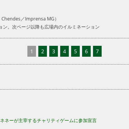
。
hendes／Imprensa MG）
ョン。次ページ以降も広場内のイルミネーション
1
2
3
4
5
6
7
ネネーが主宰するチャリティゲームに参加宣言