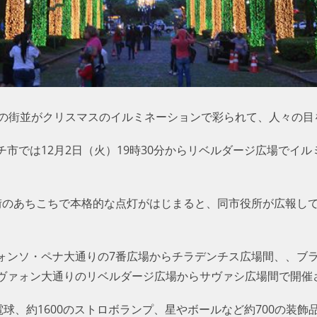
市の街並がクリスマスのイルミネーションで彩られて、人々の目
市では12月2日（火）19時30分からリベルダージ広場でイ
のあちこちで本格的な点灯がはじまると、同市役所が広報してい
ォンソ・ペナ大通りの7番広場からチラデンチス広場間、、ブ
ヴァォン大通りのリベルダージ広場からサヴァシ広場間で開催
電球、約1600のストロボランプ、星やボールなど約700の装飾