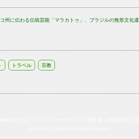
コ州に伝わる伝統芸能「マラカトゥ」、ブラジルの無形文化遺
ト
トラベル
宗教
★Brasilとは
|
プライバシーポリシー
|
運営者
|
利用規約
|
お
2013-2026 IPC World Inc. All Rights Reserved