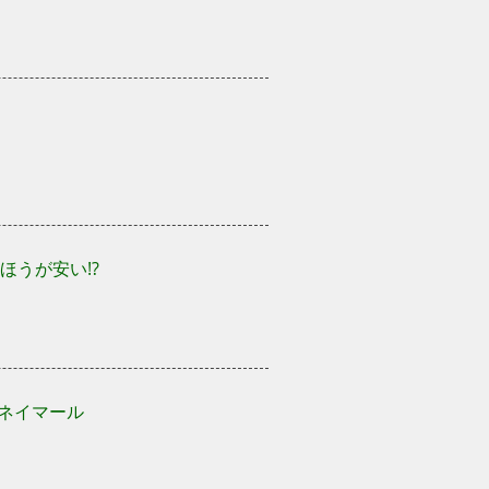
うが安い!?
はネイマール