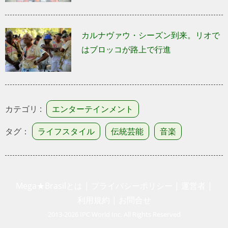
カルナヴァウ・シーズン到来。リオで
はブロッコが路上で行進
カテゴリ :
エンターテインメント
タグ：
ライフスタイル
伝統芸能
音楽
Mega★Brasilとは
|
プライバシーポリシー
|
運営者
|
利用規約
|
お問合せ
2013-2026 IPC World Inc. All Rights Reserved