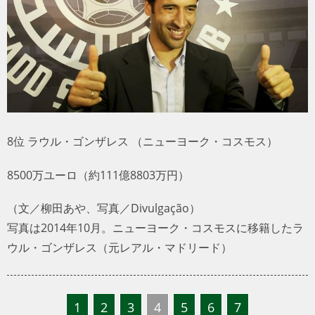
トラベル
サッカー
PEOPLE
ビジネス
8位 ラウル・ゴンザレス （ニューヨーク・コスモス）
コラム
8500万ユーロ（約111億8803万円）
（文／柳田あや、写真／Divulgação）
写真は2014年10月。ニューヨーク・コスモスに移籍したラ
ウル・ゴンザレス（元レアル・マドリード）
1
2
3
4
5
6
7