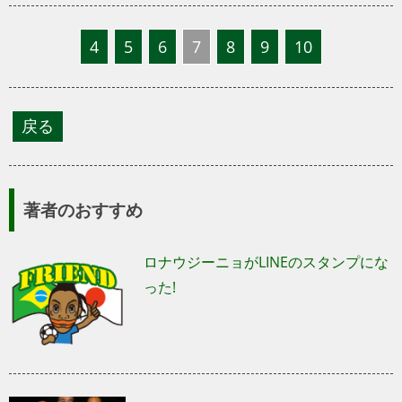
4
5
6
7
8
9
10
著者のおすすめ
ロナウジーニョがLINEのスタンプにな
った!