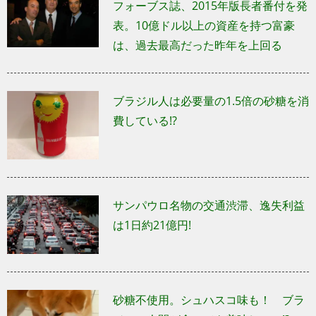
フォーブス誌、2015年版長者番付を発
表。10億ドル以上の資産を持つ富豪
は、過去最高だった昨年を上回る
ブラジル人は必要量の1.5倍の砂糖を消
費している!?
サンパウロ名物の交通渋滞、逸失利益
は1日約21億円!
砂糖不使用。シュハスコ味も！ ブラ