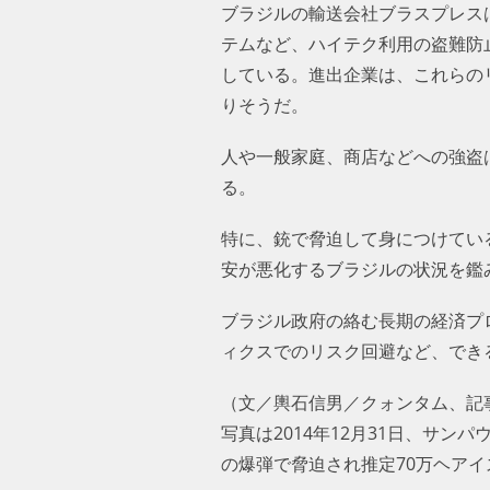
ブラジルの輸送会社ブラスプレス
テムなど、ハイテク利用の盗難防止
している。進出企業は、これらの
りそうだ。
人や一般家庭、商店などへの強盗
る。
特に、銃で脅迫して身につけてい
安が悪化するブラジルの状況を鑑
ブラジル政府の絡む長期の経済プ
ィクスでのリスク回避など、でき
（文／輿石信男／クォンタム、記
写真は2014年12月31日、サ
の爆弾で脅迫され推定70万ヘア