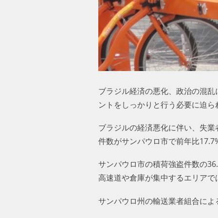
ブラジル経済の悪化、政治の混乱
ントをしっかりと行う必要に迫ら
ブラジルの経済悪化に伴い、失業
件数がサンパウロ市で前年比17.7
サンパウロ市の積荷強盗件数の3
高速道や倉庫が集中するエリアで
サンパウロ州の輸送業者組合による