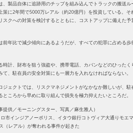
は、製品自体に追跡用のチップを組み込んでトラックの搬送ル
策に2年間で5000万レアル（約20億円）を投資している。そ
リスクへの対策を検討するとともに、コストアップに備えた予
は前年比で減少傾向にあるようだが、すべての犯罪に占める歩
る時計、財布を狙う強盗や、携帯電話、カバンなどのひったく
みて、駐在員の安全対策にも一層力を入れなければならない。
ロジェクトでは、リスクマネジメントがなかなか難しいが、駐
るところから早めに取り組んで損失を極力抑えたいところだ。
事提供／モーニングスター、写真／麻生雅人）
ンパウロ市インジアノーポリス、イタウ銀行コトヴィア大通りモ
イス（レアル）が奪われる事件が起きた