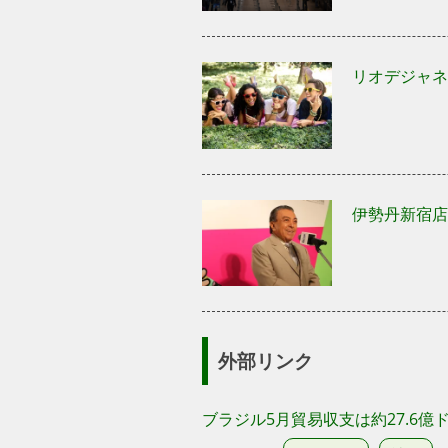
リオデジャネ
伊勢丹新宿店の
外部リンク
ブラジル5月貿易収支は約27.6億