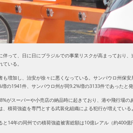
に伴って、日に日にブラジルでの事業リスクが高まっており、
れている。
者も増加し、治安が徐々に悪くなっている。サンパウロ州保安局は
%増の1941件、サンパウロ州が同9.2%増の3133件であったと
6.8%がスーパーや小売店の納品時に起きており、港や飛行場の
は、積荷強盗を専門とする武装化組織による犯行が増えている
と14年の同州での積荷強盗被害総額は10億レアル（約400億