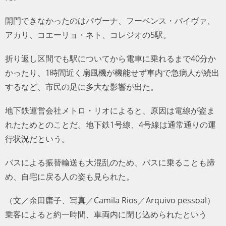
開門できなかったのはパヴーナ、フーベンス・パイヴァ、
アカリ、コエーリョ・ネト、コレジオの5駅。
折り返し区間でも駅についてから電車に乗れるまで40分か
かったり、1時間近く扇風機が機能せず車内で急病人が続出
するなど、市民の足に多大な影響が出た。
地下鉄運営会社メトロ・リオによると、原因は電線が盗ま
れたためとのことだ。地下鉄1号線、4号線は通常通りの運
行状況だという。
バスによる振替輸送も大混乱のため、バスに乗ることも諦
め、自宅に戻る人の姿も見られた。
（文／余田庸子、写真／Camila Rios／Arquivo pessoal）
乗客によると約一時間、車両内に閉じ込められたという