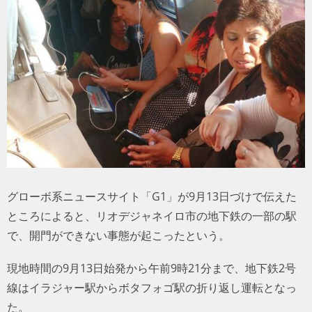
トラベル
サッカー
PEOPLE
ビジネス
コラム
グローボ系ニュースサイト「G1」が9月13日づけで伝えた
ところによると、リオデジャネイロ市の地下鉄の一部の駅
で、開門ができない事態が起こったという。
現地時間の9月13日始発から午前9時21分まで、地下鉄2号
線はイラジャー駅からボタフォゴ駅の折り返し運転となっ
た。