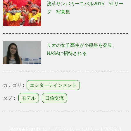
浅草サンバカーニバル2016 S1リー
グ 写真集
リオの女子高生が小惑星を発見、
NASAに招待される
カテゴリ :
エンターテインメント
タグ：
モデル
日伯交流
Mega★Brasilとは
|
プライバシーポリシー
|
運営者
|
利