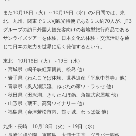
また10月18日（火）～10月19日（水）の2日間では、東
北、九州、関東でミスVJ観光特使であるミス約70人が、
JTBグループの訪日外国人観光客向けの着地型旅行商品で
あるサンライズツアーを体験。日本文化の体験・交流活動
を通じて日本の魅力を世界に広く発信するという。
東北 10月18日（火）～19日（水）
・宮城県（鳴子峡紅葉観賞、松島 他）
・岩手県（わんこそば体験、世界遺産『平泉中尊寺』他）
・青森県（奥入瀬渓流、ねぶたの家ワ・ラッセ 他）
・秋田県（田沢湖、きりたんぽ鍋、角館武家屋敷 他）
・山形県（蔵王、高畠ワイナリー 他）
・福島県（会津若松市内、鶴ヶ城、わっぱ飯 他）
九州・長崎 10月18日（火）～19日（水）
・長崎平和公園、軍艦島、大浦天主堂、グラバー園他