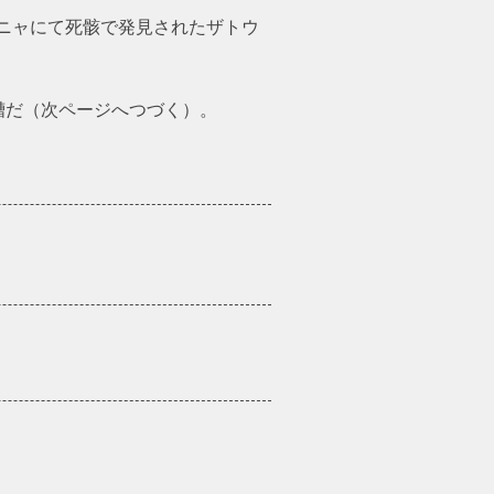
ーニャにて死骸で発見されたザトウ
槽だ（次ページへつづく）。