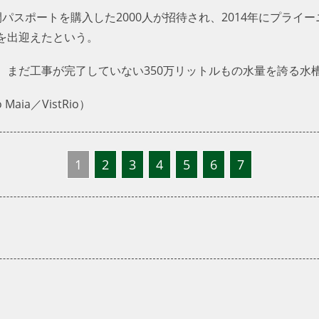
パスポートを購入した2000人が招待され、2014年にプライ
を出迎えたという。
、まだ工事が完了していない350万リットルもの水量を誇る水
aia／VistRio）
1
2
3
4
5
6
7