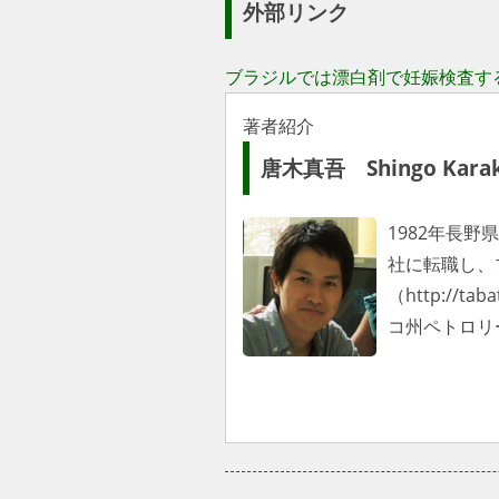
外部リンク
ブラジルでは漂白剤で妊娠検査す
著者紹介
唐木真吾 Shingo Karak
1982年長
社に転職し、
（http://
コ州ペトロリ