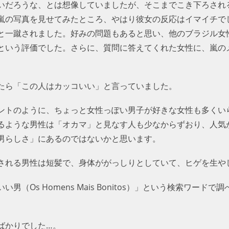
いだろうな、とは想像していましたが、そこまでこき下ろされ
嵐の写真を見せてみたところ、やはり彼女の反応はイマイチで
と一蹴されました。好みの問題もあると思い、他のブラジル女
という評価でした。さらに、質問に答えてくれた女性に、嵐のメ
たら「この人はカッコいい」と言っていました。
ントのように、ちょっと女性っぽい男子が好きな女性も多くい
るような男性は「オカマ」と見なす人も少なからずおり、人気
男らしさ」にあるのではないかと思います。
される男性は短髪で、身体ががっしりとしていて、ヒゲを生や
（Os Homens Mais Bonitos）」という検索ワード
ばかりでした…。