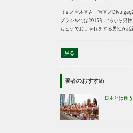
（文／唐木真吾、写真／Divulgaç
ブラジルでは2015年ごろから男
もヒゲでおしゃれをする男性が話
著者のおすすめ
日本とは違う