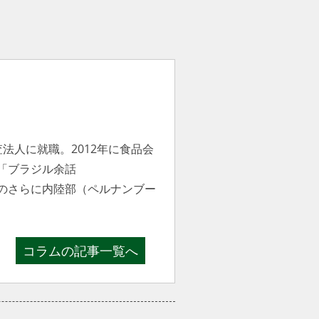
法人に就職。2012年に食品会
グ「ブラジル余話
ル北東部のさらに内陸部（ペルナンブー
コラムの記事一覧へ