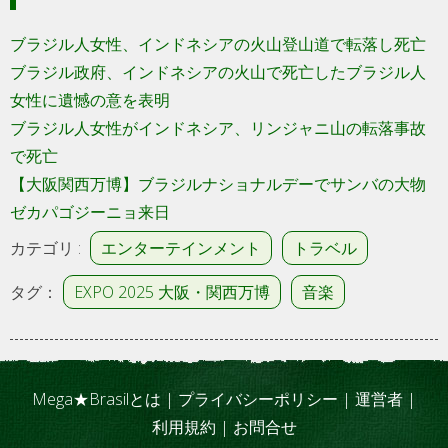
ブラジル人女性、インドネシアの火山登山道で転落し死亡
ブラジル政府、インドネシアの火山で死亡したブラジル人
女性に遺憾の意を表明
ブラジル人女性がインドネシア、リンジャニ山の転落事故
で死亡
【大阪関西万博】ブラジルナショナルデーでサンバの大物
ゼカパゴジーニョ来日
カテゴリ :
エンターテインメント
トラベル
タグ：
EXPO 2025 大阪・関西万博
音楽
Mega★Brasilとは
|
プライバシーポリシー
|
運営者
|
利用規約
|
お問合せ