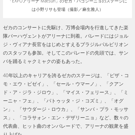
「EXPOアリーナ Matsuri」のゼカ・パゴジーニョのステージに
は小野リサも登場（撮影／麻生雅人）
ゼカのコンサートに先駆け、万博会場内を行進してきた楽
隊バーハヴェントがアリーナに到着。パレードにはジョル
ジ・ヴィアナ長官をはじめとすえるブラジルパルビリオン
のスタッフも参加。そしてこのパレードの先頭では、サン
バを踊るミャクミャクの姿もあった。
40年以上のキャリアを誇るゼカのステージは、「ピザ・コ
モ・エウ・ピゼイ」、「セール・ウマーノ」、「クアン
ド・ア・ジラ・ジロウ」、「マイス・フェリース」、「ミ
ーニャ・フェ」、「パトゥッタ・ジ・コズミ」、「オグ
ン」、「サウダージ・ロウカ」、「サンバ・プラ・モッサ
ス」、「コラサォン・エン・デザリーニョ」など、数々の
代表曲、ヒット曲のオンパレードで、アリーナの観衆を盛
り上げた。