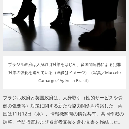
トラベル
サッカー
PEOPLE
ビジネス
ブラジル政府は人身取引対策をはじめ、多国間連携による犯罪
コラム
対策の強化を進めている（画像はイメージ）（写真／Marcelo
Camargo／Agência Brasil）
ブラジル政府と英国政府は、人身取引（性的サービスや労
働の強要等）対策に関する新たな協力関係を構築した。両
国は11月12日（水）、情報機関間の情報共有、共同作戦の
調整、予防措置および被害者支援を含む覚書を締結した。