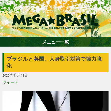
メニュー一覧
ブラジルと英国、人身取引対策で協力強
ホーム
化
2025年 11月 13日
ファション
ツイート
エンターテイメント
グルメ