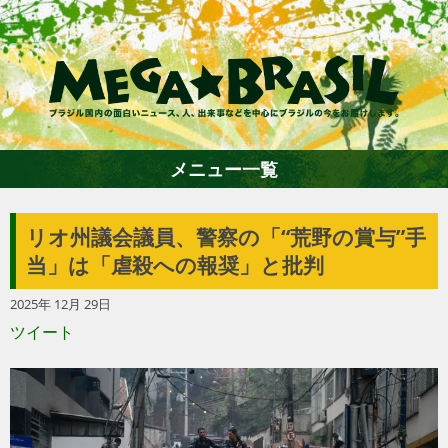
メニュー一覧
リオ州議会議員、警察の「“荒野の賞与”手
ホーム
当」は「虐殺への報奨」と批判
2025年 12月 29日
ファション
ツイート
エンターテイメント
グルメ