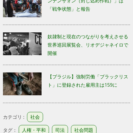
ンテンサォン（封じ込め作戦）」は
「戦争状態」と報告
奴隷制と現在のつながりを考えさせる
世界巡回展覧会、リオデジャネイロで
開催
【ブラジル】強制労働「ブラックリス
ト」に登録された雇用主は159に
カテゴリ :
社会
タグ：
人権・平和
司法
社会問題