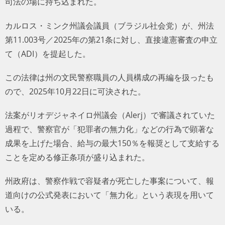
司法の場に持ち込まれた。
カルロス・ミンク州議会議員（ブラジル社会党）が、州法
第11.003号／2025年の第21条に対し、直接違憲審査の申立
て（ADI）を提起した。
この法律は州の文民警察職員の人員構成の再編を扱ったも
ので、2025年10月22日に可決された。
法案がリオデジャネイロ州議会（Alerj）で審議されていた
過程で、警察官が「犯罪者の無力化」などの行為で顕著な
成果を上げた場合、給与の最大150％を報奨として支給する
ことを定める修正条項が盛り込まれた。
州政府は、警察作戦で容疑者が死亡した事案について、報
道向けの公式発表において「無力化」という表現を用いて
いる。