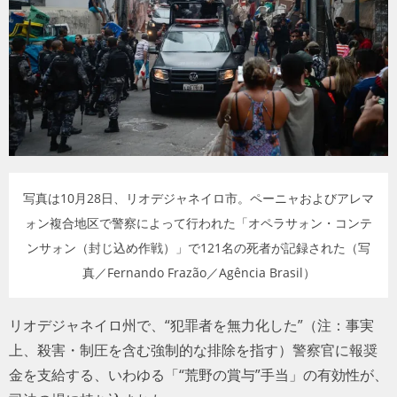
トラベル
サッカー
PEOPLE
ビジネス
写真は10月28日、リオデジャネイロ市。ペーニャおよびアレマ
コラム
ォン複合地区で警察によって行われた「オペラサォン・コンテ
ンサォン（封じ込め作戦）」で121名の死者が記録された（写
真／Fernando Frazão／Agência Brasil）
リオデジャネイロ州で、“犯罪者を無力化した”（注：事実
上、殺害・制圧を含む強制的な排除を指す）警察官に報奨
金を支給する、いわゆる「“荒野の賞与”手当」の有効性が、