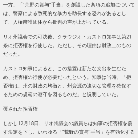
一方、「“荒野の賞与”手当」を創設した条項の追加について
は、警察による致死的な暴力を助長する恐れがあるとし
て、人権擁護団体から批判の声が上がっている。
リオ州議会での可決後、クラウジオ・カストロ知事は第21
条に拒否権を行使した。ただし、その理由は財政上のもの
だった。
カストロ知事によると、この措置は新たな支出を生むた
め、拒否権の行使が必要だったという。知事は当時、「拒
否権は、州の財政の均衡と、州資源の適切な管理を確保す
るための規範の遵守を図るものだ」と説明していた。
覆された拒否権
しかし12月18日、リオ州議会の議員らは知事の拒否権を覆
す決定を下し、いわゆる「“荒野の賞与”手当」を有効化する