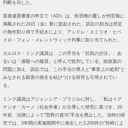
判断を示した。
直接違憲審査の申立て（ADI）は、拒否権の覆しが州官報に
掲載された26日（金）夜に提起された。訴訟の担当は所定
の無作割り得て手続きにより、アンドレ・エミリオ・ヒベ
イロ・フォン・メレントヴィッチ判事に割り当てられた。
カルロス・ミンク議員は、この手当を「狂気の沙汰」、あ
るいは「虐殺への報奨」と呼んで批判している。財政面の
問題に加え、訴訟では、この手当の導入と“事実上の処刑”と
みなされる殺害の発生を結びつける研究も引用されてい
る。
ミンク議員はアジェンシア・ブラジルに対し、「私はイグ
ナシオ・カーノ（社会学者）が主導した研究に基づき、20
年前、法律によって“荒野の賞与”手当を廃止した。当時の研
究では、3年間の実施期間中に発生した3,200件の“対峙によ