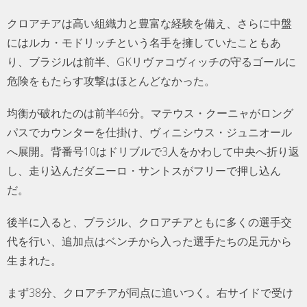
クロアチアは高い組織力と豊富な経験を備え、さらに中盤
にはルカ・モドリッチという名手を擁していたこともあ
り、ブラジルは前半、GKリヴァコヴィッチの守るゴールに
危険をもたらす攻撃はほとんどなかった。
均衡が破れたのは前半46分。マテウス・クーニャがロング
パスでカウンターを仕掛け、ヴィニシウス・ジュニオール
へ展開。背番号10はドリブルで3人をかわして中央へ折り返
し、走り込んだダニーロ・サントスがフリーで押し込ん
だ。
後半に入ると、ブラジル、クロアチアともに多くの選手交
代を行い、追加点はベンチから入った選手たちの足元から
生まれた。
まず38分、クロアチアが同点に追いつく。右サイドで受け