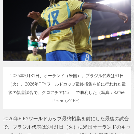
トラベル
サッカー
PEOPLE
ビジネス
コラム
2026年3月31日、オーランド（米国）。ブラジル代表は31日
（火）、2026年FIFAワールドカップ最終招集を前に行われた最
後の親善試合で、クロアチアに3―1で勝利した（写真：Rafael
Ribeiro／CBF）
2026年FIFAワールドカップ最終招集を前にした最後の試合
で、ブラジル代表は3月31日（火）に米国オーランドのキャ