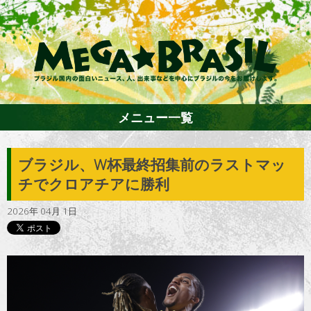
メニュー一覧
ブラジル、W杯最終招集前のラストマッ
ホーム
チでクロアチアに勝利
2026年 04月 1日
ファション
エンターテイメント
グルメ