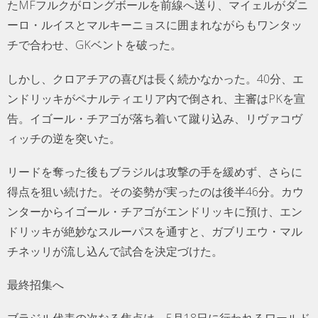
たMFフルクがロングボールを前線へ送り、マイェルがダニ
ーロ・ルイスとマルキーニョスに囲まれながらもワンタッ
チで合わせ、GKベントを破った。
しかし、クロアチアの喜びは長く続かなかった。40分、エ
ンドリッキがペナルティエリア内で倒され、主審はPKを宣
告。イゴール・チアゴが落ち着いて蹴り込み、リヴァコヴ
ィッチの逆を突いた。
リードを奪った後もブラジルは攻撃の手を緩めず、さらに
得点を狙い続けた。その姿勢が実ったのは後半46分。カウ
ンターからイゴール・チアゴがエンドリッキに預け、エン
ドリッキが絶妙なスルーパスを通すと、ガブリエウ・マル
チネッリが流し込んで試合を決定づけた。
最終招集へ