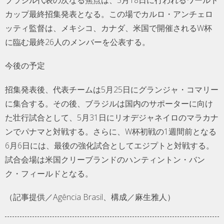
ブラジル代表の次なる焦点は、5月18日に行われるワールド
カップ最終招集発表となる。この場でカルロ・アンチェロ
ッティ監督は、メキシコ、カナダ、米国で開催されるW杯
に臨む最終26人のメンバーを公表する。
今後の予定
招集発表後、代表チームは5月25日にグランジャ・コマリー
に集合する。その後、ブラジルは国内のサポーターに向け
た壮行試合として、5月31日にリオデジャネイロのマラカナ
ンでパナマと対戦する。さらに、W杯初戦の1週間前となる
6月6日には、最後の強化試合としてエジプトと対戦する。
試合会場は米国クリーブランドのハンティントン・バン
ク・フィールドとなる。
（記事提供／Agência Brasil、構成／麻生雅人）