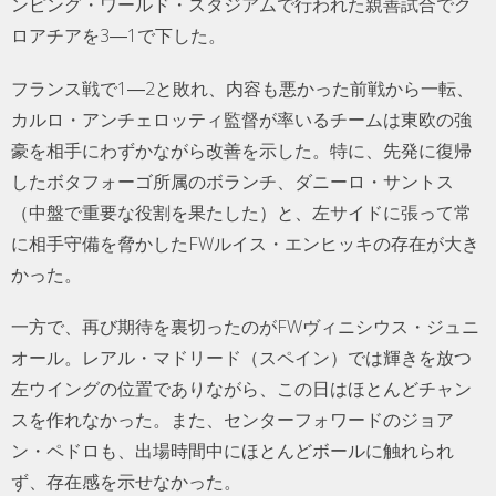
ンピング・ワールド・スタジアムで行われた親善試合でク
ロアチアを3―1で下した。
フランス戦で1―2と敗れ、内容も悪かった前戦から一転、
カルロ・アンチェロッティ監督が率いるチームは東欧の強
豪を相手にわずかながら改善を示した。特に、先発に復帰
したボタフォーゴ所属のボランチ、ダニーロ・サントス
（中盤で重要な役割を果たした）と、左サイドに張って常
に相手守備を脅かしたFWルイス・エンヒッキの存在が大き
かった。
一方で、再び期待を裏切ったのがFWヴィニシウス・ジュニ
オール。レアル・マドリード（スペイン）では輝きを放つ
左ウイングの位置でありながら、この日はほとんどチャン
スを作れなかった。また、センターフォワードのジョア
ン・ペドロも、出場時間中にほとんどボールに触れられ
ず、存在感を示せなかった。