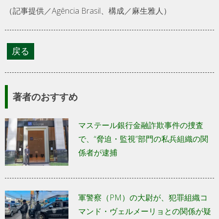
（記事提供／Agência Brasil、構成／麻生雅人）
著者のおすすめ
マステール銀行金融詐欺事件の捜査
で、“脅迫・監視”部門の私兵組織の関
係者が逮捕
軍警察（PM）の大尉が、犯罪組織コ
マンド・ヴェルメーリョとの関係が疑