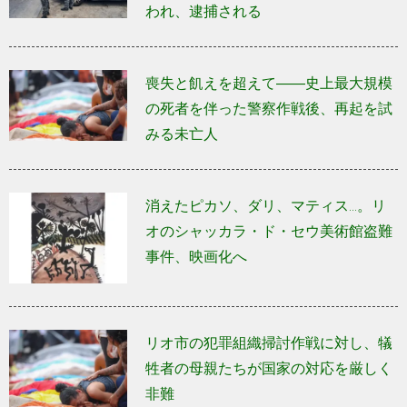
われ、逮捕される
喪失と飢えを超えて――史上最大規模
の死者を伴った警察作戦後、再起を試
みる未亡人
消えたピカソ、ダリ、マティス...。リ
オのシャッカラ・ド・セウ美術館盗難
事件、映画化へ
リオ市の犯罪組織掃討作戦に対し、犠
牲者の母親たちが国家の対応を厳しく
非難