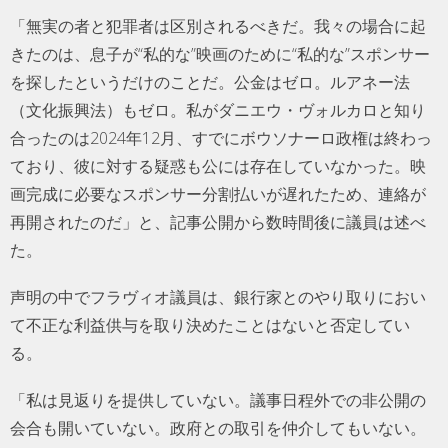
「無実の者と犯罪者は区別されるべきだ。我々の場合に起
きたのは、息子が“私的な”映画のために“私的な”スポンサー
を探したというだけのことだ。公金はゼロ。ルアネー法
（文化振興法）もゼロ。私がダニエウ・ヴォルカロと知り
合ったのは2024年12月、すでにボウソナーロ政権は終わっ
ており、彼に対する疑惑も公には存在していなかった。映
画完成に必要なスポンサー分割払いが遅れたため、連絡が
再開されたのだ」と、記事公開から数時間後に議員は述べ
た。
声明の中でフラヴィオ議員は、銀行家とのやり取りにおい
て不正な利益供与を取り決めたことはないと否定してい
る。
「私は見返りを提供していない。議事日程外での非公開の
会合も開いていない。政府との取引を仲介してもいない。