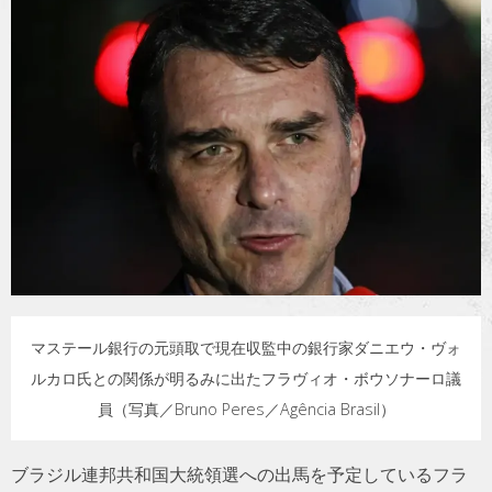
トラベル
サッカー
PEOPLE
ビジネス
コラム
マステール銀行の元頭取で現在収監中の銀行家ダニエウ・ヴォ
ルカロ氏との関係が明るみに出たフラヴィオ・ボウソナーロ議
員（写真／Bruno Peres／Agência Brasil）
ブラジル連邦共和国大統領選への出馬を予定しているフラ