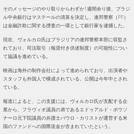
そのメッセージのやり取りからわずか1週間余り後、ブラジ
ル中央銀行はマステールの清算を決定し、連邦警察（PF）
は金融詐欺に関する捜査の一環として銀行家を逮捕した。
現在、ヴォルカロ氏はブラジリアの連邦警察本部に収監さ
れており、司法取引（報奨付き供述制度）の可能性につい
て協議を進めている。
映画は海外の制作会社によって進められており、出演者や
スタッフも外国人で構成されている。公開は今年中とされ
ている。
報道によると、この支援には、ヴォルカロ氏が支配する企
業から、フラヴィオ議員の弟であるエドゥアルド・ボウソ
ナーロ元下院議員の弁護士パウロ・カリストが運営する米
国のファンドへの国際送金が含まれていたという。