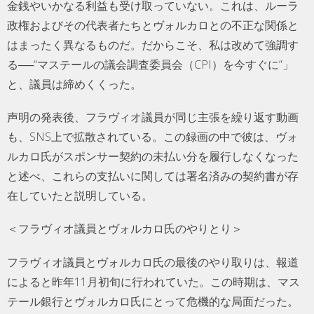
金銭やいかなる利益も受け取っていない。これは、ルーラ
政権およびその代表者たちとヴォルカロとの不正な関係と
はまったく異なるものだ。だからこそ、私は改めて強調す
る──“マステールの議会調査委員会（CPI）を今すぐに”」
と、議員は締めくくった。
声明の発表後、フラヴィオ議員が同じ主張を繰り返す動画
も、SNS上で拡散されている。この録画の中で彼は、ヴォ
ルカロ氏がスポンサー契約の未払い分を履行しなくなった
と述べ、これらの支払いに関しては署名済みの契約書が存
在していたと説明している。
＜フラヴィオ議員とヴォルカロ氏のやりとり＞
フラヴィオ議員とヴォルカロ氏の最後のやり取りは、報道
によると昨年11月初旬に行われていた。この時期は、マス
テール銀行とヴォルカロ氏にとって危機的な局面だった。