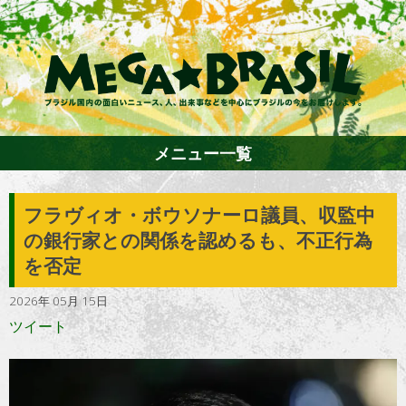
メニュー一覧
フラヴィオ・ボウソナーロ議員、収監中
ホーム
の銀行家との関係を認めるも、不正行為
を否定
ファション
2026年 05月 15日
エンターテイメント
グルメ