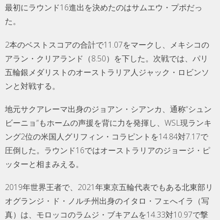
最初にラウンド16進出を決めたのはサムエウ・プポだっ
た。
2本のベストスコアの合計で11.07をマークし、メキシコの
アラン・クリアランド（8.50）を下した。次戦では、パリ
五輪銀メダリストのオーストラリア人ジャック・ロビンソ
ンと対戦する。
地元サクアレーマ出身のジョアン・シアンカ、通称“シュン
ビーニョ”もホームの声援を背に力を発揮し、WSL現ランキ
ング2位の米国人グリフィン・コラピントを14.84対7.17で
圧倒した。ラウンド16ではオーストラリアのジョージ・ピ
ッターと相まみえる。
2019年世界王者で、2021年東京五輪代表でもある北東部リ
オグランジ・ド・ノルチ州出身のイタロ・フェへイラ（写
真）は、モロッコのラムジ・ブキアムを14.33対10.97で撃