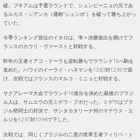
破。ブキアムは予選ラウンドで、シュンビーニョの兄であ
るルカス・シアンカ（通称“シュンボ”）を破って勝ち上がっ
ていた。
今季ランキング首位のイタロは、準々決勝進出を懸けてフ
ランスのカウリ・ヴァーストと対戦する。
昨年の王者イアゴ・ドーラも逆転勝ちでラウンド16へ駒を
進めた。ハワイのイーライ・ハネマンを13.83対12.90で退
け、次戦ではフランスのマルコ・ミニョと対戦する。
サクアレーマ大会でラウンド16進出を決めた最後のブラジ
ル人は、サムエウの兄ミゲウ・プポだった。ミゲウはブラ
ジル勢同士の対決で、サンタカタリーナ州のマテウス・エ
ルジを12.97対10.94で下した。
次戦では、同じくブラジルの二度の世界王者フィリペ・ト