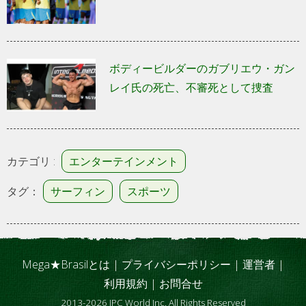
ボディービルダーのガブリエウ・ガン
レイ氏の死亡、不審死として捜査
カテゴリ :
エンターテインメント
タグ：
サーフィン
スポーツ
Mega★Brasilとは
|
プライバシーポリシー
|
運営者
|
利用規約
|
お問合せ
2013-2026 IPC World Inc. All Rights Reserved