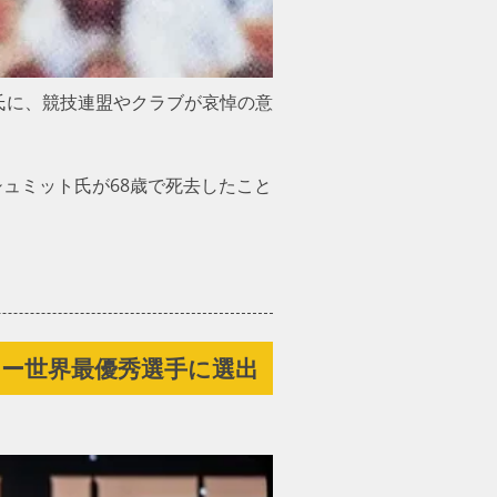
氏に、競技連盟やクラブが哀悼の意
シュミット氏が68歳で死去したこ
ドー世界最優秀選手に選出