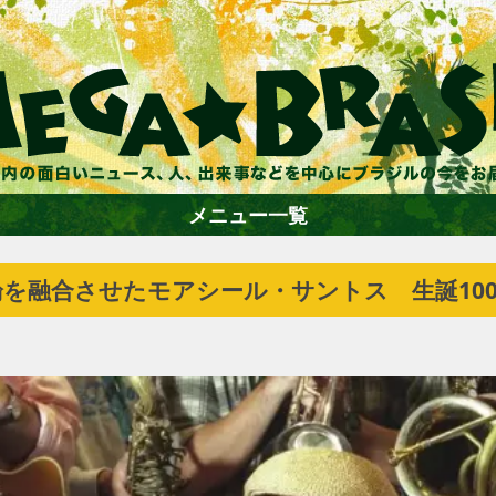
メニュー一覧
を融合させたモアシール・サントス 生誕10
ホーム
ファション
エンターテイメント
グルメ