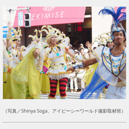
トラベル
サッカー
PEOPLE
ビジネス
コラム
（写真／Shinya Soga、アイピーシーワールド撮影取材班）