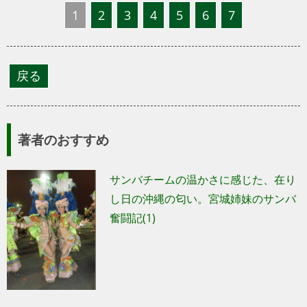
1
2
3
4
5
6
7
著者のおすすめ
サンバチームの温かさに感じた、在り
し日の沖縄の匂い。宮城姉妹のサンバ
奮闘記(1)