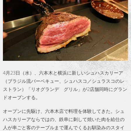
トラベル
サッカー
PEOPLE
ビジネス
コラム
4月23日（水）、六本木と横浜に新しいシュハスカリーア
（ブラジル流バーベキュー、シュハスコ／シュラスコのレ
ストラン）「リオグランデ グリル」が2店舗同時にグラン
ドオープンする。
オープンに先駆け、六本木店で料理を体験してきた。シュ
ハスカリーアならではの、鉄串に刺して焼いた肉を給仕の
人が串ごと客のテーブルまで運んでくるお馴染みのスタイ