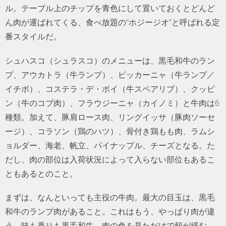
ル。テーブル上のチップを青色にして置いておくとどんど
ん肉が運ばれてくる、食べ放題の“ホジージオ”と呼ばれる定
番スタイルだ。
シュハスコ（シュラスコ）のメニューは、黒毛和牛のラン
プ、アウカトラ（牛ランプ）、ピッカーニャ（牛ランプ／
イチボ）、コステラ・デ・ボイ（牛スペアリブ）、クッピ
ン（牛のコブ肉）、フラウジーニャ（カイノミ）と牛肉は6
種類。加えて、豚肩ロース肉、リングイッサ（豚肉ソーセ
ージ）、コラソン（鶏のハツ）、骨付き鶏もも肉、ラムシ
ョルダー、海老、帆立、パイナップル、チーズとなる。た
だし、肉の部位は入荷状況によって入らない部位もあるこ
ともあるとのこと。
まずは、なんといっても主役の牛肉。最大の目玉は、黒毛
和牛のランプ肉があること。これはもう、やっぱり肉が違
う。味も香りも黒毛和牛、肉の色を見ただけで頬が緩む。