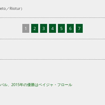
to／Riotur）
1
2
3
4
5
6
7
バル、2015年の優勝はベイジャ・フロール