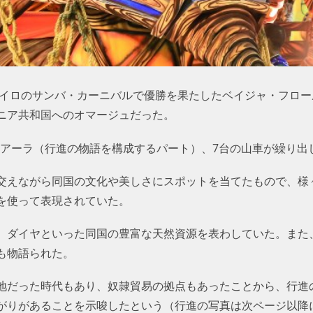
ャネイロのサンバ・カーニバルで優勝を果たしたベイジャ・フロ
ニア共和国へのオマージュだった。
2のアーラ（行進の物語を構成するパート）、7台の山車が繰り出
交えながら同国の文化や美しさにスポットを当てたもので、様
を使って表現されていた。
、ダイヤといった同国の豊富な天然資源を表わしていた。また
も物語られた。
地だった時代もあり、奴隷貿易の拠点もあったことから、行進
がりがあることを示唆したという（行進の写真は次ページ以降