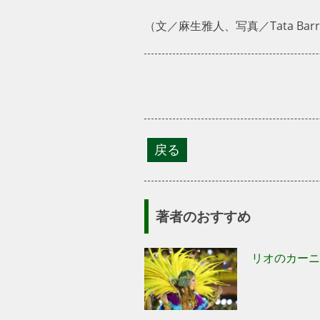
（文／麻生雅人、写真／Tata Barre
著者のおすすめ
リオのカーニ