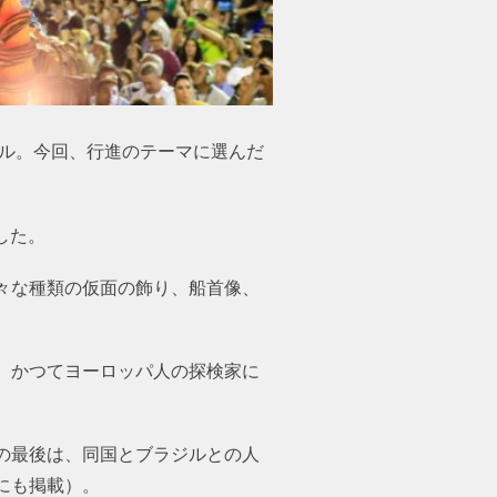
ール。今回、行進のテーマに選んだ
した。
々な種類の仮面の飾り、船首像、
、かつてヨーロッパ人の探検家に
の最後は、同国とブラジルとの人
にも掲載）。