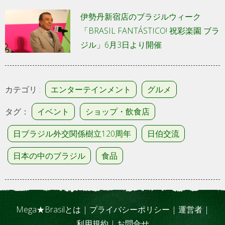
伊勢丹新宿店のブラジルウィーク
「BRASIL FANTÁSTICO! 祝彩楽園 ブラ
ジル」6月3日より開催
カテゴリ :
エンターテインメント
グルメ
タグ：
イベント
ショップ・飲食店
日ブラジル外交関係樹立120周年
日伯交流
日本の中のブラジル
食品
Mega★Brasilとは
|
プライバシーポリシー
|
運営者
|
利用規約
|
お問合せ