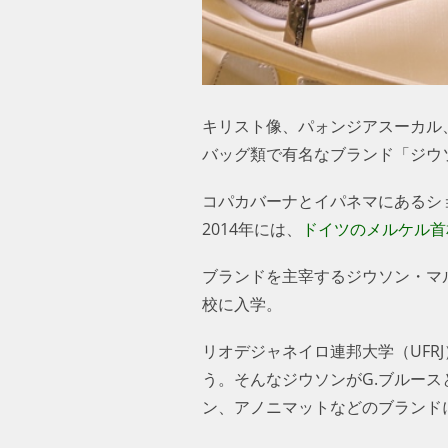
キリスト像、パォンジアスーカル
バッグ類で有名なブランド「ジウ
コパカバーナとイパネマにあるシ
2014年には、
ドイツのメルケル首
ブランドを主宰するジウソン・マ
校に入学。
リオデジャネイロ連邦大学（UF
う。そんなジウソンがG.ブルース
ン、アノニマットなどのブランド