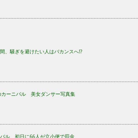
間、騒ぎを避けたい人はバカンスへ!?
オのカーニバル 美女ダンサー写真集
バル、初日に66人が立小便で罰金