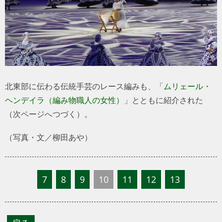
トラベル
サッカー
PEOPLE
北東部に伝わる伝統手芸のレース編みも、「
ムリェール・
ビジネス
ヘンデイラ（編み物職人の女性）
」とともに紹介された
（次ページへつづく）。
コラム
（写真・文／柳田あや）
7
8
9
10
11
12
13