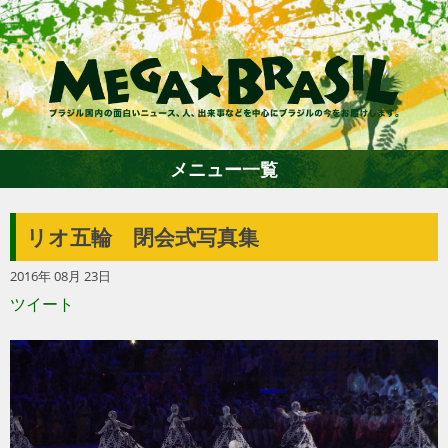
メニュー一覧
リオ五輪 閉会式写真集
ホーム
2016年 08月 23日
ツイート
ファション
エンターテイメント
グルメ