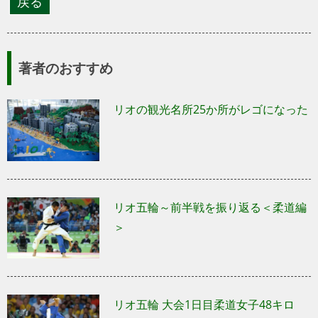
著者のおすすめ
リオの観光名所25か所がレゴになった
リオ五輪～前半戦を振り返る＜柔道編
＞
リオ五輪 大会1日目柔道女子48キロ