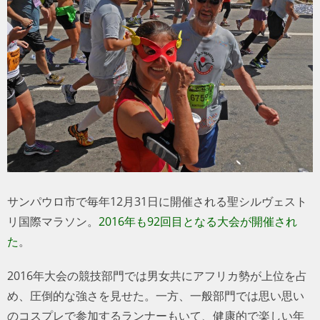
トラベル
サッカー
PEOPLE
ビジネス
コラム
サンパウロ市で毎年12月31日に開催される聖シルヴェスト
リ国際マラソン。
2016年も92回目となる大会が開催され
た
。
2016年大会の競技部門では男女共にアフリカ勢が上位を占
め、圧倒的な強さを見せた。一方、一般部門では思い思い
のコスプレで参加するランナーもいて、健康的で楽しい年