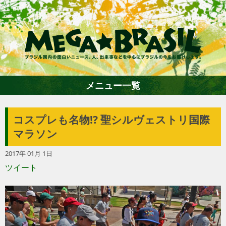
メニュー一覧
コスプレも名物!? 聖シルヴェストリ国際
ホーム
マラソン
2017年 01月 1日
ファション
ツイート
エンターテイメント
グルメ