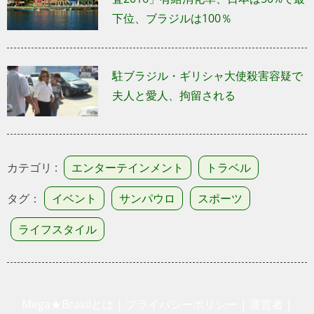
下位、ブラジルは100％
駐ブラジル・ギリシャ大使殺害容疑で
夫人と愛人、拘留される
カテゴリ :
エンターテインメント
トラベル
タグ：
イベント
サンパウロ
スポーツ
ライフスタイル
Mega★Brasilとは
|
プライバシーポリシー
|
運営者
|
利