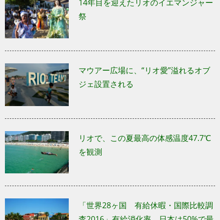
14年目を迎えたリオのイエマンジャー
祭
マウアー広場に、“リオ愛”溢れるオブ
ジェ設置される
リオで、この夏最高の体感温度47.7℃
を観測
「世界28ヶ国 有給休暇・国際比較調
査2016」有給消化率、日本は50%で最