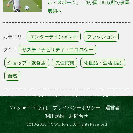
ル・スポーツ」、4か国100カ所で事業
展開へ
カテゴリ :
エンターテインメント
ファッション
タグ：
サスティナビリティ・エコロジー
ショップ・飲食店
先住民族
化粧品・生活用品
自然
Mega★Brasilとは
|
プライバシーポリシー
|
運営者
|
利用規約
|
お問合せ
2013-2026 IPC World Inc. All Rights Reserved