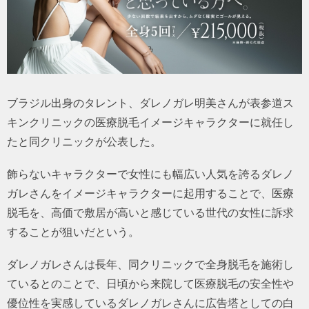
トラベル
サッカー
PEOPLE
ブラジル出身のタレント、ダレノガレ明美さんが表参道ス
キンクリニックの医療脱毛イメージキャラクターに就任し
ビジネス
たと同クリニックが公表した。
コラム
飾らないキャラクターで女性にも幅広い人気を誇るダレノ
ガレさんをイメージキャラクターに起用することで、医療
脱毛を、高価で敷居が高いと感じている世代の女性に訴求
することが狙いだという。
ダレノガレさんは長年、同クリニックで全身脱毛を施術し
ているとのことで、日頃から来院して医療脱毛の安全性や
優位性を実感しているダレノガレさんに広告塔としての白