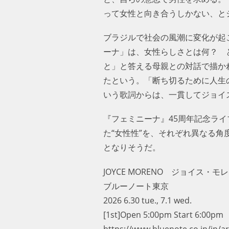
って女性と向き合うしかない、と
ブラジルで社会の風潮に変化が起
ーナ」は、女性らしさとは何？ 
と」と答える母親との対話で描か
たという。「断ち切るために人生
いう歌詞からは、一貫してジョイ
『フェミニーナ』45周年記念ラ
た“女性性”を、それぞれ異なる
となりそうだ。
JOYCE MORENO ジョイス・モレーノ
ブルーノート東京
2026 6.30 tue., 7.1 wed.
[1st]Open 5:00pm Start 6:00pm [
https://www.bluenote.co.jp/jp/artist