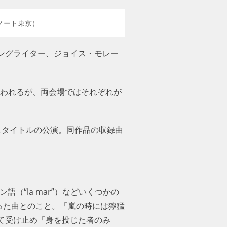
ノート東京）
ングライター、ジョイス・モレー
行われるが、両会場ではそれぞれが
じタイトルの公演。同作品の収録曲
（“la mar”）などいくつかの言
た曲とのこと。「嵐の時には獰猛に
受け止め「身を投じた者のみが、