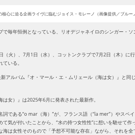
の核心に迫る企画ライヴに臨むジョイス・モレーノ（画像提供／ブルー
ブで毎年恒例となっている、リオデジャネイロのシンガー・ソ
。
日（火）、7月1日（水）、コットンクラブで7月2日（木）に
れている。
最新アルバム『オ・マール・エ・ムリェール（海は女）』と同
。
は女）』は2025年6月に発表された最新作。
ある“o mar（海）”が、フランス語（“la mer”）やスペイン語
て気が付いたことから、“水の持つ女性性”に想いを馳せて作っ
海は女性そのもので「予想不可能な存在」ながら、それを全て