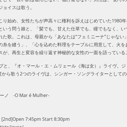
ジョイスは歌う。
こり始め、女性たちが声高々に権利を訴えはじめていた1980
という問う娘と、「髪でも、甘えた仕草でも、瞳でもなく、い
れた歌。これは、母親から「あなたは“フェミニーナ”じゃない
の糸を縫う」、「心を込めた料理をテーブルに用意して、火を
スが、再生と変容を繰り返す神秘的な女性の一面を語っている
イブと、『オ・マール・エ・ムリェール（海は女）』ライヴ。ジ
角度から歌う2つのライヴは、シンガー・ソングライターとして
 -O Mar é Mulher-
2nd]Open 7:45pm Start 8:30pm
s/joyce/