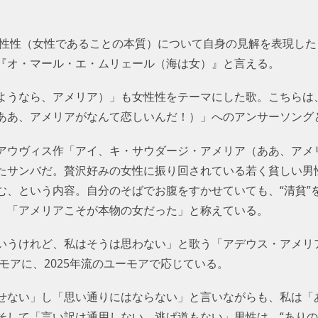
女性性（女性であることの本質）について自身の見解を表現した
『オ・マール・エ・ムリェール（海は女）』と言える。
ようなら、アメリア）」も女性性をテーマにした歌。こちらは、
ああ、アメリアがなんて恋しいんだ！）」へのアンサーソング
アウヴィス作「アイ、キ・サウダージ・アメリア（ああ、アメ
たサンバだ。贅沢好みの女性に振り回されている若く貧しい男
む、という内容。自分のそばでお腹をすかせていても、“清貧”
、「アメリアこそが本物の女だった」と称えている。
いうけれど、私はそうは思わない」と歌う「アデウス・アメリ
ーモアに、2025年流のユーモアで応じている。
せない」し「思い通りにはならない」と言いながらも、私は「
そして「言い訳は通用しない、逃げ道もない」男性は、“ありの