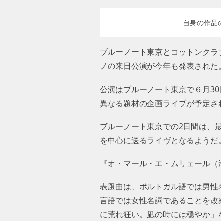
自身の作品
ブルーノート東京とコットンクラ
ノの来日公演が今年も発表された
公演はブルーノート東京で６月30
異なる題材の企画ライブが予定さ
ブルーノート東京での2日間は、
を中心に送るライヴとなるようだ
『オ・マール・エ・ムリェール（海
表題曲は、ポルトガル語では男性名詞で
語では女性名詞であることを改め
荒れ狂い。凪の時には穏やか」な