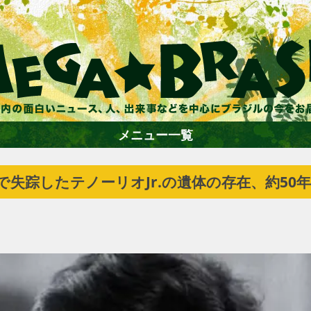
メニュー一覧
ンで失踪したテノーリオJr.の遺体の存在、約5
ホーム
ファション
エンターテイメント
グルメ