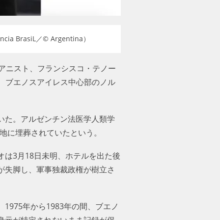
siL／© Argentina）
ピアニスト、フランシスコ・テノー
日、ブエノスアイレス中心部のノル
いた。アルゼンチン法医学人類学
墓地に埋葬されていたという。
は3月18日未明、ホテルを出た後
が失脚し、軍事独裁政権が樹立さ
975年から1983年の間、ブエノ
身元が特定されないまま記録が保