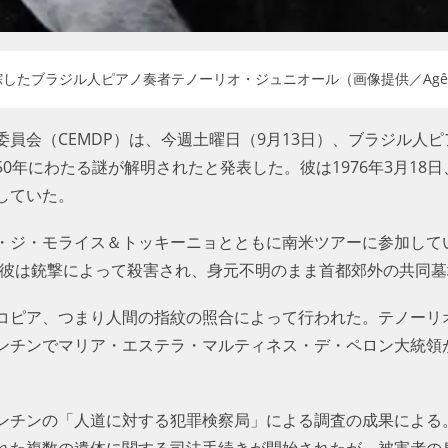
したブラジル人ピアノ奏者テノーリオ・ジュニオール（画像提供／Agência Bra
員会（CEMDP）は、今週土曜日（9月13日）、ブラジル人
0年にわたる謎が解明されたと発表した。彼は1976年3月18
していた。
・ジ・モライス＆トッキーニョとともに南米ツアーに参加して
と、彼は銃撃によって殺害され、身元不明のまま首都郊外の共同
コピア、つまり人間の指紋の照合によって行われた。テノーリオ
ンチンでマリア・エステラ・マルティネス・デ・ペロン大統領
チンの「人道に対する犯罪検察局」による調査の成果による。1
れた複数の遺体に関する司法手続きが開始されたが、被害者の