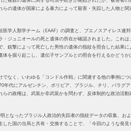
れらの遺体が国家による暴力によって殺害・失踪した人物と関
法医学人類学チーム（EAAF）の調査と、ブエノスアイレス連
・ジュニオールの死と遺体の所在が確認されました。これは、1
で、銃撃によって死亡した男性の遺体の指紋を照合した結果に
遺体を掘り起こし、遺伝子サンプルとの照合を行えるかどうか
けでなく、いわゆる「コンドル作戦」に関連する他の事例につ
970年代にアルゼンチン、ボリビア、ブラジル、チリ、パラグ
れらの政権は、武装か非武装かを問わず、反体制的な政治活動
方不明となったブラジル人政治的失踪者の指紋データの収集、お
生した国の当局と共有・交換することで、「今回のような発見