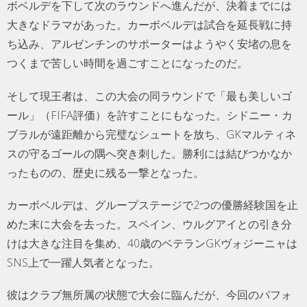
ボベルデを下して次のラウンドへ進んだが、決着までには
大きなドラマがあった。カーボベルデは試合を延長戦に持
ち込み、アルゼンチンのサポーターはようやく安堵の息を
つくまで苦しい時間を過ごすことになったのだ。
そして現王者は、この大会の同ラウンドで「最も美しいゴ
ール」（FIFA評価）を許すことにもなった。シドニー・カ
ブラルが遠距離から完璧なシュートを放ち、GKマルティネ
スの守るゴールの隅へ突き刺した。勝利には結びつかなか
ったものの、歴史に残る一撃となった。
カーボベルデは、グループステージで2つの優勝経験国を止
めた末に大会を去った。スペイン、ウルグアイとの引き分
けは大きな注目を集め、40歳のベテランGKヴォジーニャは
SNS上で一躍人気者となった。
彼はクラブ無所属の状態で大会に臨んだが、今回のパフォ