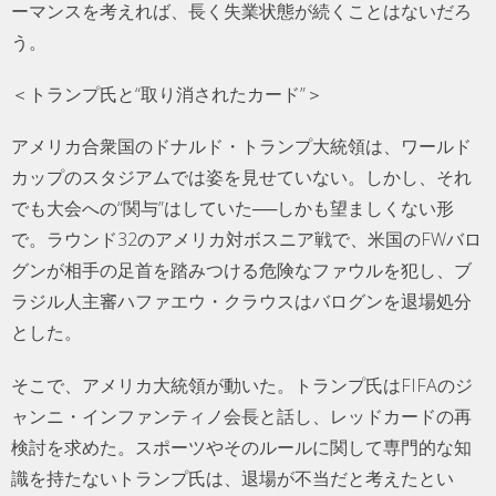
ーマンスを考えれば、長く失業状態が続くことはないだろ
う。
＜トランプ氏と“取り消されたカード”＞
アメリカ合衆国のドナルド・トランプ大統領は、ワールド
カップのスタジアムでは姿を見せていない。しかし、それ
でも大会への“関与”はしていた──しかも望ましくない形
で。ラウンド32のアメリカ対ボスニア戦で、米国のFWバロ
グンが相手の足首を踏みつける危険なファウルを犯し、ブ
ラジル人主審ハファエウ・クラウスはバログンを退場処分
とした。
そこで、アメリカ大統領が動いた。トランプ氏はFIFAのジ
ャンニ・インファンティノ会長と話し、レッドカードの再
検討を求めた。スポーツやそのルールに関して専門的な知
識を持たないトランプ氏は、退場が不当だと考えたとい