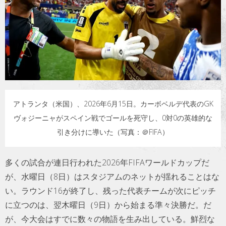
トラベル
サッカー
PEOPLE
ビジネス
アトランタ（米国）、2026年6月15日。カーボベルデ代表のGK
ヴォジーニャがスペイン戦でゴールを死守し、0対0の英雄的な
コラム
引き分けに導いた（写真：＠FIFA）
多くの試合が連日行われた2026年FIFAワールドカップだ
が、水曜日（8日）はスタジアムのネットが揺れることはな
い。ラウンド16が終了し、残った代表チームが次にピッチ
に立つのは、翌木曜日（9日）から始まる準々決勝だ。だ
が、今大会はすでに数々の物語を生み出している。鮮烈な