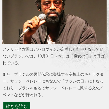
トラベル
サッカー
PEOPLE
ビジネス
アメリカ合衆国ほどハロウィンが定着した行事となってい
ないブラジルでは、10月31日（木）は「魔女の日」と呼ば
コラム
れている。
また、ブラジルの民間伝承に登場する空想上のキャラクタ
ー、サッシ・ペレレーにちなんで「サッシの日」にもなっ
ており、ブラジル各地でサッシ・ペレレーに関する文化イ
ベントなどが行われる。
続きを読む