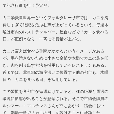
で記念行事を行う予定だ。
カニ消費量世界一というフォルタレーザ市では、カニを消
費しすぎて絶滅を危ぶむ声が上がっているという。毎週木
曜は市内のレストランやバー、屋台などで「カニを食べる
日」が恒例となり、一斉に消費量が上がる。
カニと言えば食べる手間がかかるというイメージがある
が、手を汚さないために小さな金槌や木槌でカニの足を叩
き、肉を割り出す方法を採用しているレストランもある。
近頃では、北東部の海岸沿いに位置する他の都市も、木曜
日の「カニを食べる日」を採用している。
この習慣を各都市が毎週続けていると、種の絶滅と周辺の
環境に影響が出ることが懸念される。そこで市議会議員の
ルシマール・マルチンスさんが立ちあがり、議会におい
て、満場一致で「カニの日」を設けることに成功した。