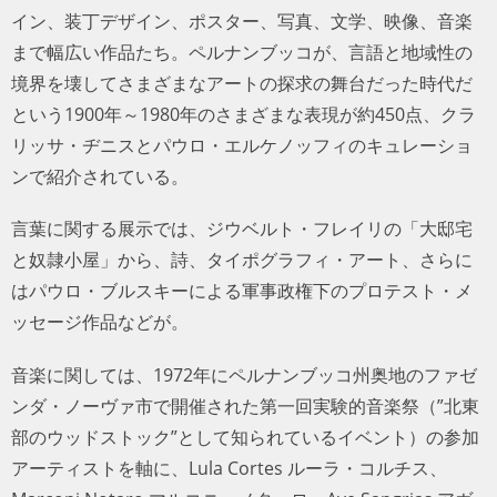
イン、装丁デザイン、ポスター、写真、文学、映像、音楽
まで幅広い作品たち。ペルナンブッコが、言語と地域性の
境界を壊してさまざまなアートの探求の舞台だった時代だ
という1900年～1980年のさまざまな表現が約450点、クラ
リッサ・ヂニスとパウロ・エルケノッフィのキュレーショ
ンで紹介されている。
言葉に関する展示では、ジウベルト・フレイリの「大邸宅
と奴隷小屋」から、詩、タイポグラフィ・アート、さらに
はパウロ・ブルスキーによる軍事政権下のプロテスト・メ
ッセージ作品などが。
音楽に関しては、1972年にペルナンブッコ州奥地のファゼ
ンダ・ノーヴァ市で開催された第一回実験的音楽祭（”北東
部のウッドストック”として知られているイベント）の参加
アーティストを軸に、Lula Cortes ルーラ・コルチス、