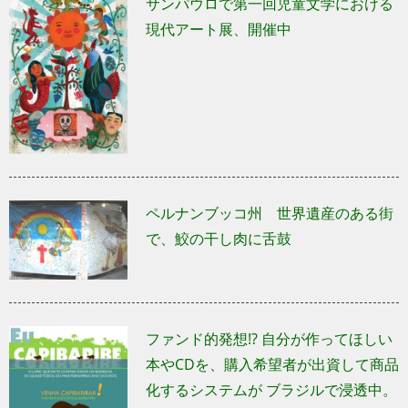
現代アート展、開催中
ペルナンブッコ州 世界遺産のある街
で、鮫の干し肉に舌鼓
ファンド的発想!? 自分が作ってほしい
本やCDを、購入希望者が出資して商
品化するシステムが ブラジルで浸透
中。