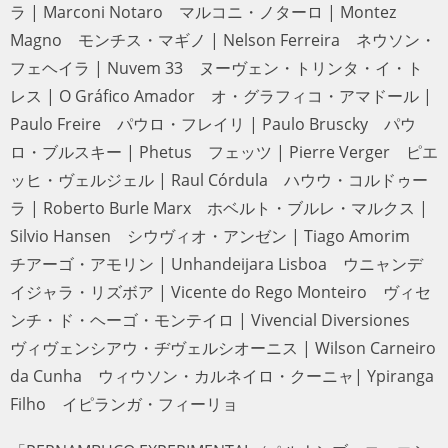
Magno モンチス・マギノ | Nelson Ferreira ネウソン・フ
ェヘイラ | Nuvem 33 ヌーヴェン・トリンタ・イ・トレス
| O Gráfico Amador オ・グラフィコ・アマドール | Paulo
Freire パウロ・フレイリ | Paulo Bruscky パウロ・ブル
スキー | Phetus フェッツ | Pierre Verger ピエッヒ・ヴェ
ルジェル | Raul Córdula ハウウ・コルドゥーラ | Roberto
Burle Marx ホベルト・ブルレ・マルクス | Silvio
Hansen シウヴィオ・アンゼン | Tiago Amorim チアー
ゴ・アモリン | Unhandeijara Lisboa ウニャンデイジャ
ラ・リズボア | Vicente do Rego Monteiro ヴィセンチ・
ド・ヘーゴ・モンテイロ | Vivencial Diversiones ヴィヴェ
ンシアウ・ヂヴェルシオーニス | Wilson Carneiro da
Cunha ウィウソン・カルネイロ・クーニャ| Ypiranga
Filho イピランガ・フィーリョ
「PERNAMBUCO EXPERIMENTAL（ペルナンブッコ・エ