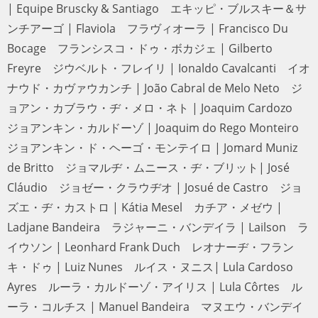
Bruscky & Santiago エキッピ・ブルスキー＆サンチアーゴ
| Flaviola フラヴィオーラ | Francisco Du Bocage フラン
シスコ・ドゥ・ボカジェ | Gilberto Freyre ジウベルト・フ
レイリ | Ionaldo Cavalcanti イオナウド・カヴァウカンチ |
João Cabral de Melo Neto ジョアン・カブラウ・ヂ・メ
ロ・ネト | Joaquim Cardozo ジョアンキン・カルドーゾ |
Joaquim do Rego Monteiro ジョアンキン・ド・ヘーゴ・
モンテイロ | Jomard Muniz de Britto ジョマルヂ・ムニー
ス・ヂ・ブリット| José Cláudio ジョゼー・クラウヂオ |
Josué de Castro ジョズエ・ヂ・カストロ | Kátia Mesel
カチア・メゼウ | Ladjane Bandeira ラジャーニ・バンデイ
ラ | Lailson ライウソン | Leonhard Frank Duch レオナー
ヂ・フランキ・ドゥ | Luiz Nunes ルイス・ヌニス| Lula
Cardoso Ayres ルーラ・カルドーゾ・アイリス | Lula
Côrtes ルーラ・コルチス | Manuel Bandeira マヌエウ・
バンデイラ | Marconi Notaro マルコニ・ノターロ | Montez