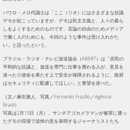
パウロ・メロ代議士は「ここ（リオ）にはさまざまな抗議
デモが起こっていますが、デモは民主主義と、人々の暮ら
しをよくするためのものです。言論の自由のためメディア
で働く人のためにも、今回のような事件は受け入れがた
い」と語ったという。
ブラジル・ラジオ・テレビ放送協会（ABERT）は「庶民の
平和的な抗議と、放送を専門に仕事を携わる人が、意見を
述べたり使命を果たす上で安全が保障されるように、政府
はセキュリティに配慮してほしい」と要望を述べた。
（文／麻生雅人、写真／Fernando Frazão／Agência
Brasil）
写真は2月10日（月）、サンチアゴカメラマンが被害に遭っ
たデモの現場で追悼の意を表明するジャーナリストたち