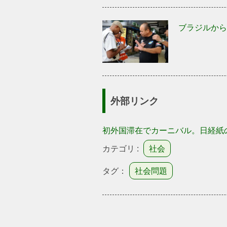
ブラジルから
外部リンク
初外国滞在でカーニバル。日経紙
カテゴリ :
社会
タグ：
社会問題