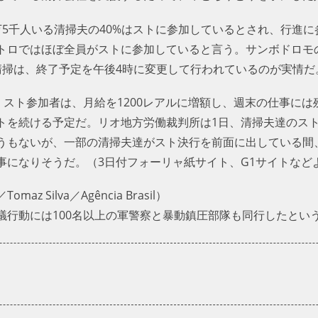
万5千人いる清掃夫の40%はストに参加しているとされ、行進
トロではほぼ全員がストに参加していると言う。サンボドロモ
清掃は、終了予定を午後4時に変更して行われているのが実情だ
、スト参加者は、月給を1200レアルに増額し、週末の仕事に
トを続ける予定だ。リオ地方労働裁判所は1日、清掃夫達のス
うもないが、一部の清掃夫達がスト決行を前面に出している間
事になりそうだ。（3日付フォーリャ紙サイト、G1サイトなど
Silva／Agência Brasil）
議行動には100名以上の軍警察と暴動鎮圧部隊も同行したとい