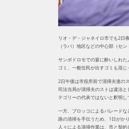
リオ・デ・ジャネイロ市でも2日
（ラパ）地区などの中心部（セン
サンボドロモでの宴に酔いしれた
ゴミ、一般住民が出すゴミも混じ
2日午後は市役所前で清掃夫達の
司法当局が清掃夫のストは違法と
テゴリーの代表ではないと釈明し
一方、ブロッコによるパレードな
路の清掃を手伝うため、1日がか
人々による清掃作業は、市と契約