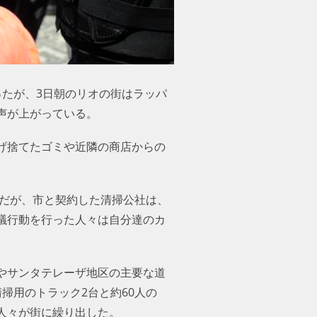
たが、3日朝のリオの街はラッパ
声が上がっている。
げ捨てたゴミや近隣の商店からの
市だが、市と契約した清掃公社は、
議行動を行った人々は自分達のカ
やサンタテレーザ地区の主要な道
掃用のトラック2台と約60人の
人々が街に繰り出した。