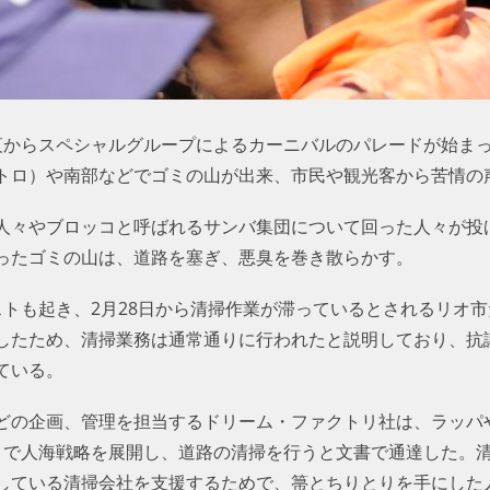
夜からスペシャルグループによるカーニバルのパレードが始まっ
トロ）や南部などでゴミの山が出来、市民や観光客から苦情の
人々やブロッコと呼ばれるサンバ集団について回った人々が投
ったゴミの山は、道路を塞ぎ、悪臭を巻き散らかす。
ストも起き、2月28日から清掃作業が滞っているとされるリオ
したため、清掃業務は通常通りに行われたと説明しており、抗
ている。
どの企画、管理を担当するドリーム・ファクトリ社は、ラッパ
りで人海戦略を展開し、道路の清掃を行うと文書で通達した。清
している清掃会社を支援するためで、箒とちりとりを手にした