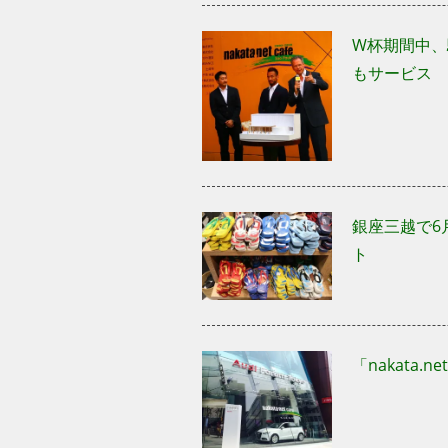
W杯期間中、
もサービス
銀座三越で6
ト
「nakata