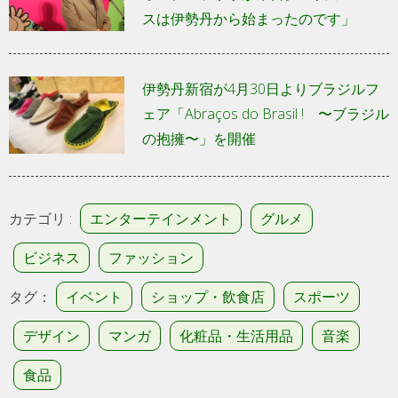
スは伊勢丹から始まったのです」
伊勢丹新宿が4月30日よりブラジルフ
ェア「Abraços do Brasil ! 〜ブラジル
の抱擁〜」を開催
カテゴリ :
エンターテインメント
グルメ
ビジネス
ファッション
タグ：
イベント
ショップ・飲食店
スポーツ
デザイン
マンガ
化粧品・生活用品
音楽
食品