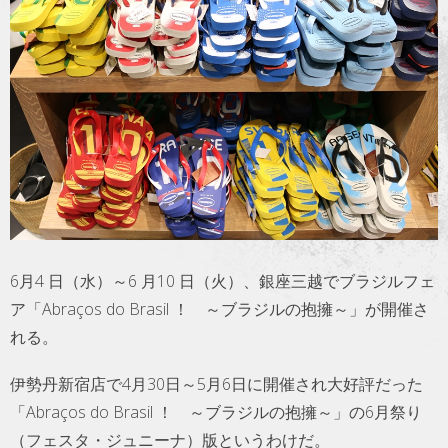
トラベル
サッカー
PEOPLE
ビジネス
コラム
6月4 日（水）～6 月10 日（火）、銀座三越でブラジルフェ
ア「Abraços do Brasil ！ ～ブラジルの抱擁～」が開催さ
れる。
伊勢丹新宿店で4月30日～5月6日に開催され大好評だった
「Abraços do Brasil ！ ～ブラジルの抱擁～」の6月祭り
（フェスタ・ジュニーナ）版というわけだ。