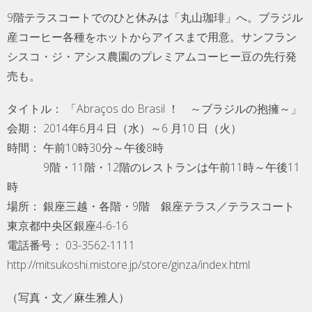
9階テラスコートでのひと休みは「丸山珈琲」へ。ブラジル
産コーヒー各種をホットからアイスまで用意。サンフラン
シスコ・ジ・アシス農園のプレミアムコーヒー豆の先行発
売も。
タイトル： 「Abraços do Brasil ！ ～ブラジルの抱擁～」
会期： 2014年6月4 日（水）～6 月10 日（火）
時間： 午前10時30分～午後8時
9階・11階・12階のレストランは午前11時～午後11
時
場所： 銀座三越・各階・9階 銀座テラス／テラスコート
東京都中央区銀座4-6-16
電話番号： 03-3562-1111
http://mitsukoshi.mistore.jp/store/ginza/index.html
（写真・文／麻生雅人）