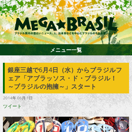
メニュー一覧
銀座三越で6月4日（水）からブラジルフ
ホーム
ェア「アブラッソス・ド・ブラジル！
～ブラジルの抱擁～」スタート
ファション
2014年 06月 1日
ツイート
エンターテイメント
グルメ