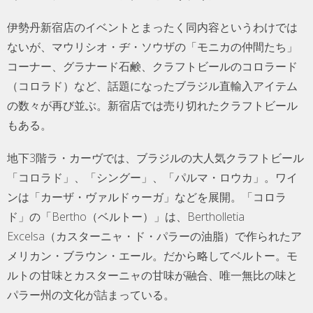
伊勢丹新宿店のイベントとまったく同内容というわけでは
ないが、マウリシオ・ヂ・ソウザの「モニカの仲間たち」
コーナー、グラナード石鹸、クラフトビールのコロラード
（コロラド）など、話題になったブラジル直輸入アイテム
の数々が再び並ぶ。新宿店では売り切れたクラフトビール
もある。
地下3階ラ・カーヴでは、ブラジルの大人気クラフトビール
「コロラド」、「シングー」、「パルマ・ロウカ」。ワイ
ンは「カーザ・ヴァルドゥーガ」などを展開。「コロラ
ド」の「Bertho（ベルトー）」は、Bertholletia
Excelsa（カスターニャ・ド・パラーの油脂）で作られたア
メリカン・ブラウン・エール。だから略してベルトー。モ
ルトの甘味とカスターニャの甘味が融合、唯一無比の味と
パラー州の文化が詰まっている。